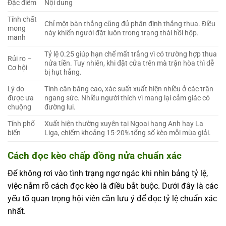
Đặc điểm
Nội dung
Tính chất
Chỉ một bàn thắng cũng đủ phân định thắng thua. Điều
mong
này khiến người đặt luôn trong trạng thái hồi hộp.
manh
Tỷ lệ 0.25 giúp hạn chế mất trắng vì có trường hợp thua
Rủi ro –
nửa tiền. Tuy nhiên, khi đặt cửa trên mà trận hòa thì dễ
Cơ hội
bị hụt hẫng.
Lý do
Tính cân bằng cao, xác suất xuất hiện nhiều ở các trận
được ưa
ngang sức. Nhiều người thích vì mang lại cảm giác có
chuộng
đường lui.
Tính phổ
Xuất hiện thường xuyên tại Ngoại hạng Anh hay La
biến
Liga, chiếm khoảng 15-20% tổng số kèo mỗi mùa giải.
Cách đọc kèo chấp đồng nửa chuẩn xác
Để không rơi vào tình trạng ngơ ngác khi nhìn bảng tỷ lệ,
việc nắm rõ cách đọc kèo là điều bắt buộc. Dưới đây là các
yếu tố quan trọng hội viên cần lưu ý để đọc tỷ lệ chuẩn xác
nhất.