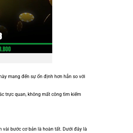
u này mang đến sự ổn định hơn hẳn so với
tác trực quan, không mất công tìm kiếm
 vài bước cơ bản là hoàn tất. Dưới đây là