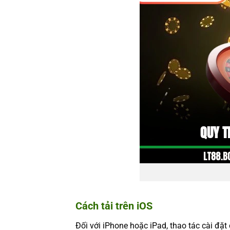
Cách tải trên iOS
Đối với iPhone hoặc iPad, thao tác cài đặt