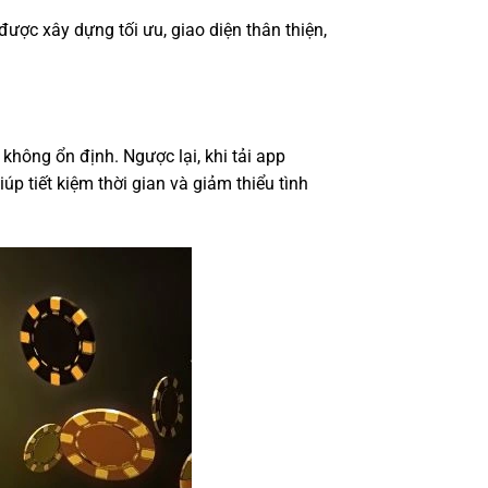
được xây dựng tối ưu, giao diện thân thiện,
 không ổn định. Ngược lại, khi tải app
p tiết kiệm thời gian và giảm thiểu tình