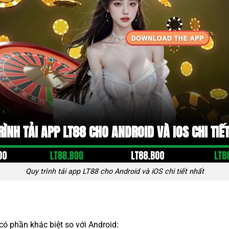
Quy trình tải app LT88 cho Android và iOS chi tiết nhất
 có phần khác biệt so với Android: