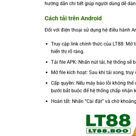
hướng dẫn chi tiết giúp người dùng dễ dàn
Cách tải trên Android
Đối với điện thoại sử dụng hệ điều hành A
Truy cập link chính thức của LT88: Mở t
hiển thị rõ ràng.
Tải file APK: Nhấn nút tải, hệ thống s
Mở file kích hoạt: Sau khi tải xong, tru
Cấp quyền: Nếu máy báo lỗi không thể 
bước bắt buộc để hệ thống chấp nhận k
Hoàn tất: Nhấn “Cài đặt” và chờ khoảng