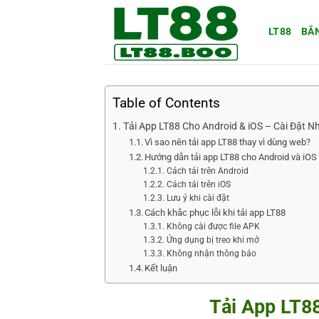
Bỏ
qua
LT88
BẮ
nội
dung
Table of Contents
Tải App LT88 Cho Android & iOS – Cài Đặt N
Vì sao nên tải app LT88 thay vì dùng web?
Hướng dẫn tải app LT88 cho Android và iOS
Cách tải trên Android
Cách tải trên iOS
Lưu ý khi cài đặt
Cách khắc phục lỗi khi tải app LT88
Không cài được file APK
Ứng dụng bị treo khi mở
Không nhận thông báo
Kết luận
Tải App LT88