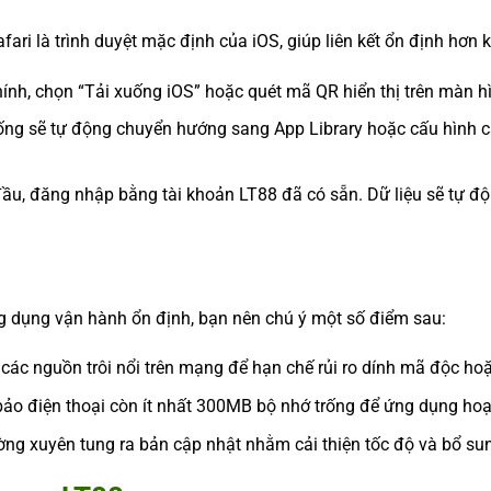
ari là trình duyệt mặc định của iOS, giúp liên kết ổn định hơn k
ính, chọn “Tải xuống iOS” hoặc quét mã QR hiển thị trên màn h
hống sẽ tự động chuyển hướng sang App Library hoặc cấu hình 
đầu, đăng nhập bằng tài khoản LT88 đã có sẵn. Dữ liệu sẽ tự đ
ng dụng vận hành ổn định, bạn nên chú ý một số điểm sau:
ua các nguồn trôi nổi trên mạng để hạn chế rủi ro dính mã độc h
ảo điện thoại còn ít nhất 300MB bộ nhớ trống để ứng dụng ho
ng xuyên tung ra bản cập nhật nhằm cải thiện tốc độ và bổ sun