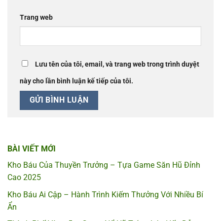
Trang web
Lưu tên của tôi, email, và trang web trong trình duyệt
này cho lần bình luận kế tiếp của tôi.
BÀI VIẾT MỚI
Kho Báu Của Thuyền Trưởng – Tựa Game Săn Hũ Đỉnh
Cao 2025
Kho Báu Ai Cập – Hành Trình Kiếm Thưởng Với Nhiều Bí
Ẩn