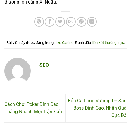
thưởng lớn cùng Xí Ngầu.
Bài viết này được đăng trong
Live Casino
. Đánh dấu
liên kết thường trực
.
SEO
Bắn Cá Long Vương II – Săn
Cách Chơi Poker Đỉnh Cao –
Boss Đỉnh Cao, Nhận Quà
Thắng Nhanh Mọi Trận Đấu
Cực Đã