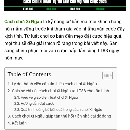
Cách chơi Xí Ngầu
là kỹ năng cơ bản mà mọi khách hàng
nên nắm vững trước khi tham gia vào những ván cược đầy
kịch tính. Từ luật chơi cơ bản đến mẹo đặt cược hiệu quả,
mọi thứ sẽ đều giải thích rõ ràng trong bài viết này. Sẵn
sàng chinh phục mọi ván cược hấp dẫn cùng LT88 ngày
hôm nay.
Table of Contents
Lý do thành viên cần tìm hiểu cách chơi Xí Ngầu
Chia sẻ chi tiết cách chơi Xí Ngầu tại LT88 cho tân binh
Hiểu về giao diện, luật chơi Xí Ngầu
Hướng dẫn đặt cược
Quá trình công bố kết quả trong cách chơi Xí Ngầu
Cách chơi Xí Ngầu giúp tân thủ hốt tiền nhà cái dễ dàng
Kết luận