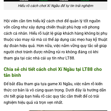
Hiểu rõ cách chơi Xí Ngầu để tự tin trải nghiệm
Hội viên cần tìm hiểu kỹ cách chơi để quản lý tốt nguồn
vốn cũng như xây dựng chiến thuật phù hợp với phong
cách cá nhân. Hiểu rõ luật lệ giúp khách hàng không bị phụ
thuộc vào may rủi mà có thể áp dụng các mẹo hay kỹ thuật
dự đoán hiệu quả. Hơn nữa, việc nắm vững quy tắc sẽ giúp
người chơi tránh được những rủi ro không đáng có khi
tham gia tại các nhà cái uy tín như LT88.
Chia sẻ chi tiết cách chơi Xí Ngầu tại LT88 cho
tân binh
Để bắt đầu tham gia tựa game Xí Ngầu, việc nắm rõ kiến
thức cơ bản là vô cùng quan trọng. Dưới đây là hướng dẫn
chi tiết giúp bạn hiểu rõ các quy tắc cần thiết để có trải
nghiệm hiệu quả và trọn vẹn nhất.