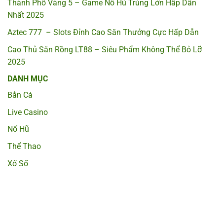
Thành Phố Vàng 5 – Game Nổ Hũ Trúng Lớn Hấp Dẫn
Nhất 2025
Aztec 777 – Slots Đỉnh Cao Săn Thưởng Cực Hấp Dẫn
Cao Thủ Săn Rồng LT88 – Siêu Phẩm Không Thể Bỏ Lỡ
2025
DANH MỤC
Bắn Cá
Live Casino
Nổ Hũ
Thể Thao
Xố Số