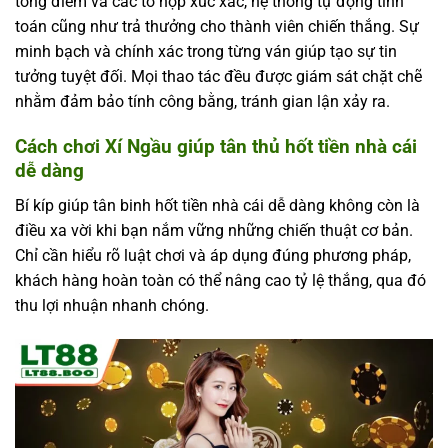
tổng điểm và các tổ hợp xúc xắc, hệ thống tự động tính
toán cũng như trả thưởng cho thành viên chiến thắng. Sự
minh bạch và chính xác trong từng ván giúp tạo sự tin
tưởng tuyệt đối. Mọi thao tác đều được giám sát chặt chẽ
nhằm đảm bảo tính công bằng, tránh gian lận xảy ra.
Cách chơi Xí Ngầu giúp tân thủ hốt tiền nhà cái
dễ dàng
Bí kíp giúp tân binh hốt tiền nhà cái dễ dàng không còn là
điều xa vời khi bạn nắm vững những chiến thuật cơ bản.
Chỉ cần hiểu rõ luật chơi và áp dụng đúng phương pháp,
khách hàng hoàn toàn có thể nâng cao tỷ lệ thắng, qua đó
thu lợi nhuận nhanh chóng.