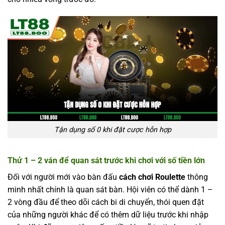
Tận dụng số 0 khi đặt cược hỗn hợp
Thử 1 – 2 ván để quan sát trước khi chơi với số tiền lớn
Đối với người mới vào bàn đấu
cách chơi Roulette
thông
minh nhất chính là quan sát bàn. Hội viên có thể dành 1 –
2 vòng đầu để theo dõi cách bi di chuyển, thói quen đặt
của những người khác để có thêm dữ liệu trước khi nhập