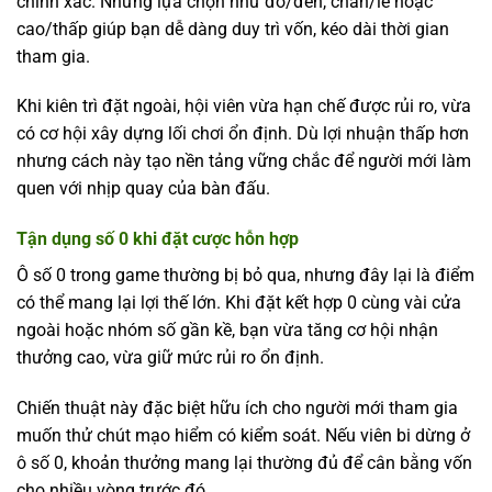
chính xác. Những lựa chọn như đỏ/đen, chẵn/lẻ hoặc
cao/thấp giúp bạn dễ dàng duy trì vốn, kéo dài thời gian
tham gia.
Khi kiên trì đặt ngoài, hội viên vừa hạn chế được rủi ro, vừa
có cơ hội xây dựng lối chơi ổn định. Dù lợi nhuận thấp hơn
nhưng cách này tạo nền tảng vững chắc để người mới làm
quen với nhịp quay của bàn đấu.
Tận dụng số 0 khi đặt cược hỗn hợp
Ô số 0 trong game thường bị bỏ qua, nhưng đây lại là điểm
có thể mang lại lợi thế lớn. Khi đặt kết hợp 0 cùng vài cửa
ngoài hoặc nhóm số gần kề, bạn vừa tăng cơ hội nhận
thưởng cao, vừa giữ mức rủi ro ổn định.
Chiến thuật này đặc biệt hữu ích cho người mới tham gia
muốn thử chút mạo hiểm có kiểm soát. Nếu viên bi dừng ở
ô số 0, khoản thưởng mang lại thường đủ để cân bằng vốn
cho nhiều vòng trước đó.