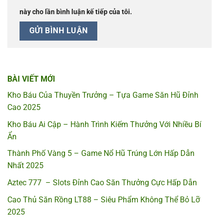
này cho lần bình luận kế tiếp của tôi.
BÀI VIẾT MỚI
Kho Báu Của Thuyền Trưởng – Tựa Game Săn Hũ Đỉnh
Cao 2025
Kho Báu Ai Cập – Hành Trình Kiếm Thưởng Với Nhiều Bí
Ẩn
Thành Phố Vàng 5 – Game Nổ Hũ Trúng Lớn Hấp Dẫn
Nhất 2025
Aztec 777 – Slots Đỉnh Cao Săn Thưởng Cực Hấp Dẫn
Cao Thủ Săn Rồng LT88 – Siêu Phẩm Không Thể Bỏ Lỡ
2025