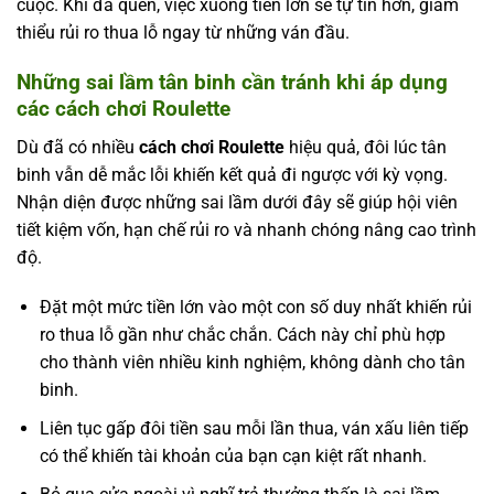
cuộc. Khi đã quen, việc xuống tiền lớn sẽ tự tin hơn, giảm
thiểu rủi ro thua lỗ ngay từ những ván đầu.
Những sai lầm tân binh cần tránh khi áp dụng
các cách chơi Roulette
Dù đã có nhiều
cách chơi Roulette
hiệu quả, đôi lúc tân
binh vẫn dễ mắc lỗi khiến kết quả đi ngược với kỳ vọng.
Nhận diện được những sai lầm dưới đây sẽ giúp hội viên
tiết kiệm vốn, hạn chế rủi ro và nhanh chóng nâng cao trình
độ.
Đặt một mức tiền lớn vào một con số duy nhất khiến rủi
ro thua lỗ gần như chắc chắn. Cách này chỉ phù hợp
cho thành viên nhiều kinh nghiệm, không dành cho tân
binh.
Liên tục gấp đôi tiền sau mỗi lần thua, ván xấu liên tiếp
có thể khiến tài khoản của bạn cạn kiệt rất nhanh.