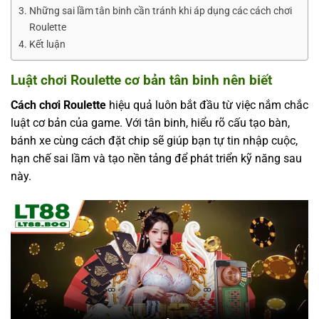
Những sai lầm tân binh cần tránh khi áp dụng các cách chơi
Roulette
Kết luận
Luật chơi Roulette cơ bản tân binh nên biết
Cách chơi Roulette
hiệu quả luôn bắt đầu từ việc nắm chắc
luật cơ bản của game. Với tân binh, hiểu rõ cấu tạo bàn,
bánh xe cùng cách đặt chip sẽ giúp bạn tự tin nhập cuộc,
hạn chế sai lầm và tạo nền tảng để phát triển kỹ năng sau
này.